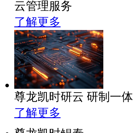
云管理服务
了解更多
尊龙凯时研云 研制一
了解更多