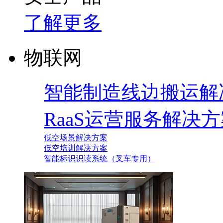
了解更多
物联网
智能制造线边搬运解
RaaS运营服务解决
低空场景解决方案
低空培训解决方案
智能标识识读系统（叉车专用）