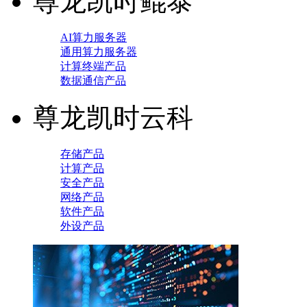
尊龙凯时鲲泰
AI算力服务器
通用算力服务器
计算终端产品
数据通信产品
尊龙凯时云科
存储产品
计算产品
安全产品
网络产品
软件产品
外设产品