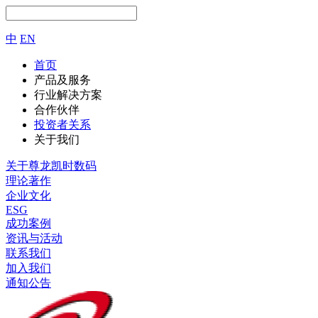
中
EN
首页
产品及服务
行业解决方案
合作伙伴
投资者关系
关于我们
关于尊龙凯时数码
理论著作
企业文化
ESG
成功案例
资讯与活动
联系我们
加入我们
通知公告