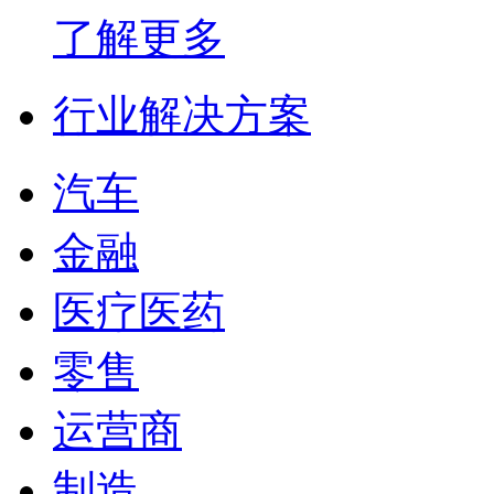
了解更多
行业解决方案
汽车
金融
医疗医药
零售
运营商
制造